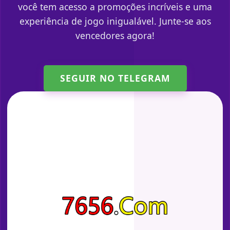
você tem acesso a promoções incríveis e uma
experiência de jogo inigualável. Junte-se aos
vencedores agora!
SEGUIR NO TELEGRAM