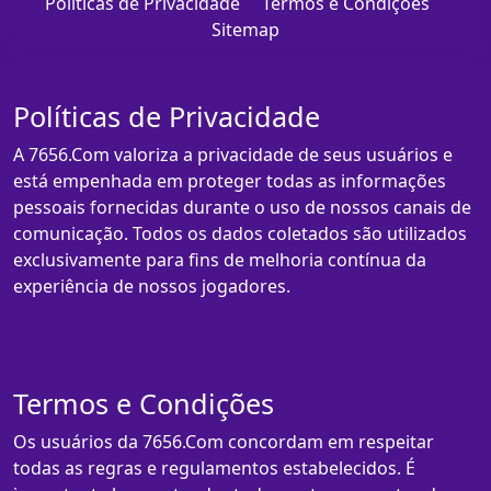
Políticas de Privacidade
Termos e Condições
Sitemap
Políticas de Privacidade
A 7656.Com valoriza a privacidade de seus usuários e
está empenhada em proteger todas as informações
pessoais fornecidas durante o uso de nossos canais de
comunicação. Todos os dados coletados são utilizados
exclusivamente para fins de melhoria contínua da
experiência de nossos jogadores.
Termos e Condições
Os usuários da 7656.Com concordam em respeitar
todas as regras e regulamentos estabelecidos. É