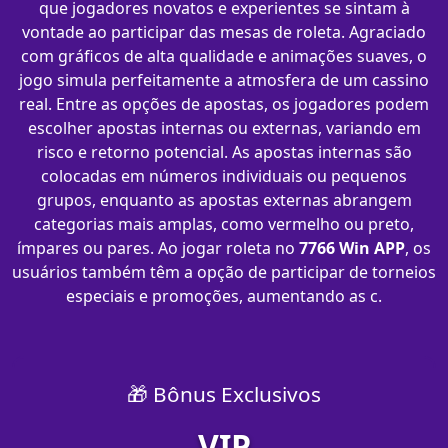
que jogadores novatos e experientes se sintam à
vontade ao participar das mesas de roleta. Agraciado
com gráficos de alta qualidade e animações suaves, o
jogo simula perfeitamente a atmosfera de um cassino
real. Entre as opções de apostas, os jogadores podem
escolher apostas internas ou externas, variando em
risco e retorno potencial. As apostas internas são
colocadas em números individuais ou pequenos
grupos, enquanto as apostas externas abrangem
categorias mais amplas, como vermelho ou preto,
ímpares ou pares. Ao jogar roleta no
7766 Win APP
, os
usuários também têm a opção de participar de torneios
especiais e promoções, aumentando as c.
🎁 Bônus Exclusivos
VIP