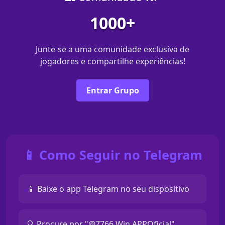
1000+
Junte-se a uma comunidade exclusiva de
jogadores e compartilhe experiências!
Entrar Grupo
📱 Como Seguir no Telegram
📱 Baixe o app Telegram no seu dispositivo
🔍 Procure por "@7766 Win APPOficial"