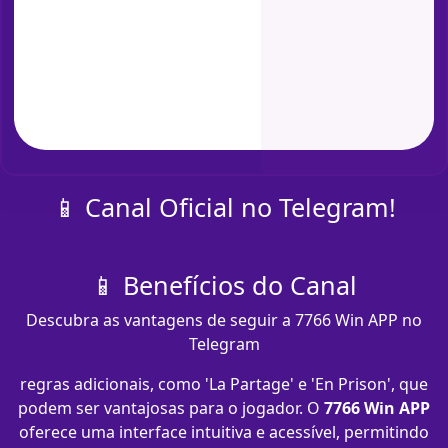
📱 Canal Oficial no Telegram!
📱 Benefícios do Canal
Descubra as vantagens de seguir a 7766 Win APP no
Telegram
regras adicionais, como 'La Partage' e 'En Prison', que
podem ser vantajosas para o jogador. O
7766 Win APP
oferece uma interface intuitiva e acessível, permitindo