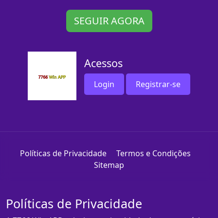
SEGUIR AGORA
Acessos
Login
Registrar-se
Políticas de Privacidade
Termos e Condições
Sitemap
Políticas de Privacidade