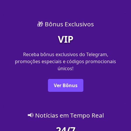
🎁 Bônus Exclusivos
VIP
Receba bônus exclusivos do Telegram,
promoções especiais e códigos promocionais
únicos!
Ver Bônus
📢 Notícias em Tempo Real
24/7