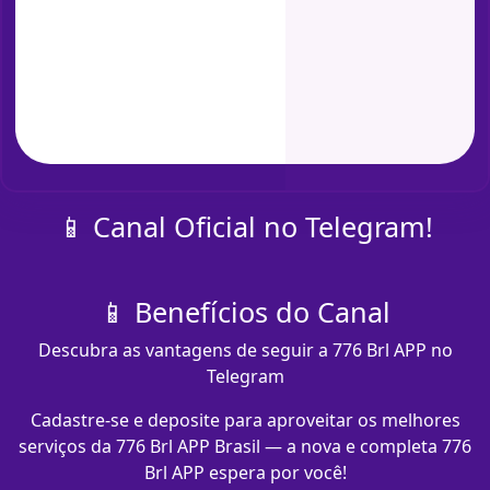
📱 Canal Oficial no Telegram!
📱 Benefícios do Canal
Descubra as vantagens de seguir a 776 Brl APP no
Telegram
Cadastre-se e deposite para aproveitar os melhores
serviços da 776 Brl APP Brasil — a nova e completa 776
Brl APP espera por você!