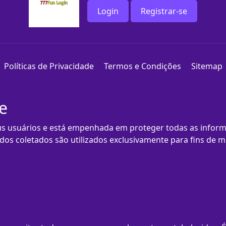
Login
Registrar-se
Políticas de Privacidade
Termos e Condições
Sitemap
de
eus usuários e está empenhada em proteger todas as infor
os coletados são utilizados exclusivamente para fins de m