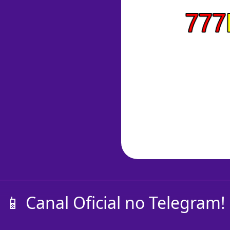
📱 Canal Oficial no Telegram!