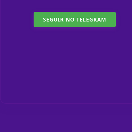
SEGUIR NO TELEGRAM