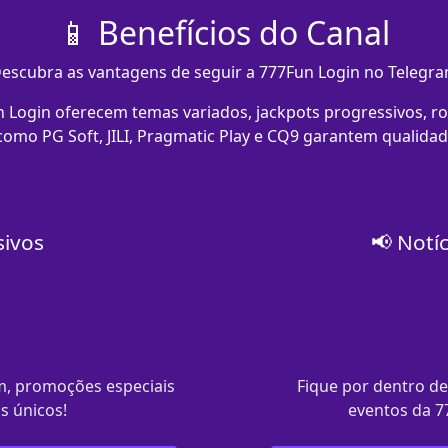
📱 Benefícios do Canal
escubra as vantagens de seguir a 777Fun Login no Telegr
Login oferecem temas variados, jackpots progressivos, rod
omo PG Soft, JILI, Pragmatic Play e CQ9 garantem qualidad
sivos
📢 Notí
m, promoções especiais
Fique por dentro d
s únicos!
eventos da 7