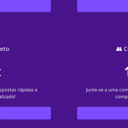
reto
👥 
t
espostas rápidas e
Junte-se a uma com
lizado!
compa
e