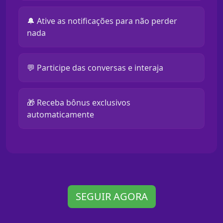
🔔 Ative as notificações para não perder
nada
💬 Participe das conversas e interaja
🎁 Receba bônus exclusivos
automaticamente
SEGUIR AGORA