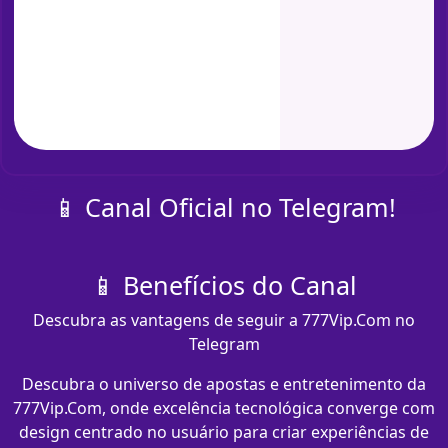
📱 Canal Oficial no Telegram!
📱 Benefícios do Canal
Descubra as vantagens de seguir a 777Vip.Com no
Telegram
Descubra o universo de apostas e entretenimento da
777Vip.Com, onde excelência tecnológica converge com
design centrado no usuário para criar experiências de