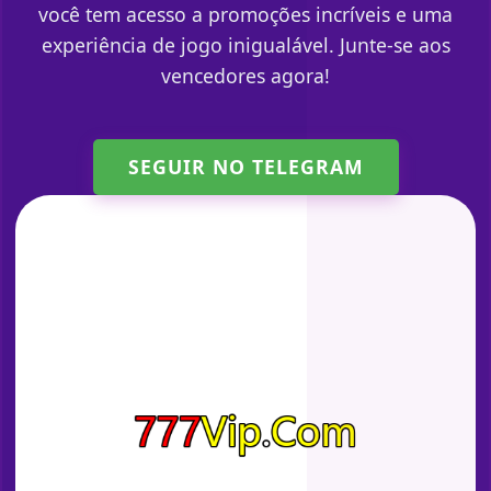
você tem acesso a promoções incríveis e uma
experiência de jogo inigualável. Junte-se aos
vencedores agora!
SEGUIR NO TELEGRAM