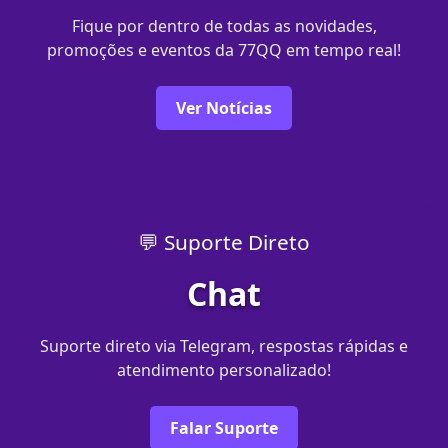
Fique por dentro de todas as novidades,
promoções e eventos da 77QQ em tempo real!
Ver Notícias
💬 Suporte Direto
Chat
Suporte direto via Telegram, respostas rápidas e
atendimento personalizado!
Falar Suporte