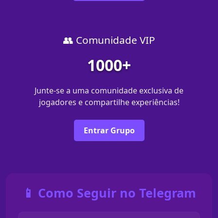
👥 Comunidade VIP
1000+
Junte-se a uma comunidade exclusiva de
jogadores e compartilhe experiências!
Entrar Grupo
📱 Como Seguir no Telegram