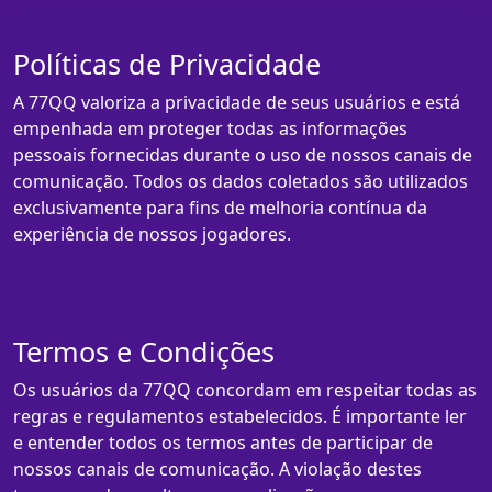
Políticas de Privacidade
A 77QQ valoriza a privacidade de seus usuários e está
empenhada em proteger todas as informações
pessoais fornecidas durante o uso de nossos canais de
comunicação. Todos os dados coletados são utilizados
exclusivamente para fins de melhoria contínua da
experiência de nossos jogadores.
Termos e Condições
Os usuários da 77QQ concordam em respeitar todas as
regras e regulamentos estabelecidos. É importante ler
e entender todos os termos antes de participar de
nossos canais de comunicação. A violação destes