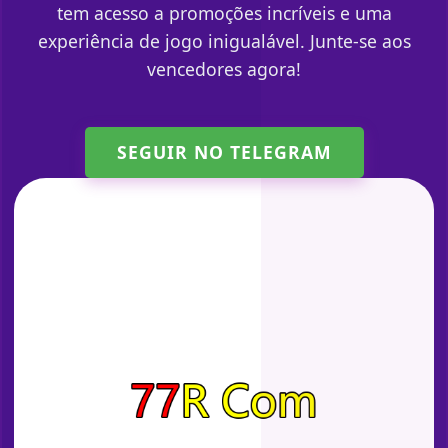
tem acesso a promoções incríveis e uma
experiência de jogo inigualável. Junte-se aos
vencedores agora!
SEGUIR NO TELEGRAM