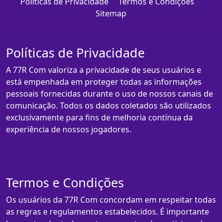
Políticas de Privacidade
Termos e Condições
Sitemap
Políticas de Privacidade
A 77R Com valoriza a privacidade de seus usuários e
está empenhada em proteger todas as informações
pessoais fornecidas durante o uso de nossos canais de
comunicação. Todos os dados coletados são utilizados
exclusivamente para fins de melhoria contínua da
experiência de nossos jogadores.
Termos e Condições
Os usuários da 77R Com concordam em respeitar todas
as regras e regulamentos estabelecidos. É importante