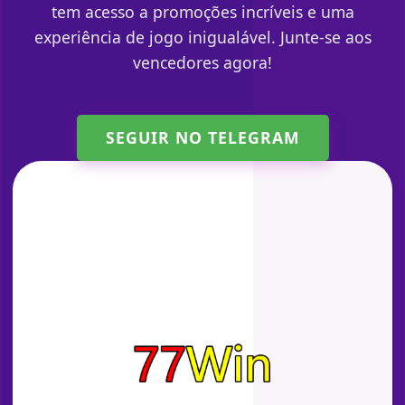
tem acesso a promoções incríveis e uma
experiência de jogo inigualável. Junte-se aos
vencedores agora!
SEGUIR NO TELEGRAM