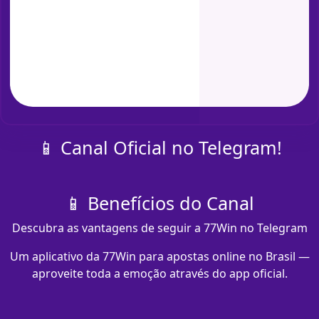
📱 Canal Oficial no Telegram!
📱 Benefícios do Canal
Descubra as vantagens de seguir a 77Win no Telegram
Um aplicativo da 77Win para apostas online no Brasil —
aproveite toda a emoção através do app oficial.