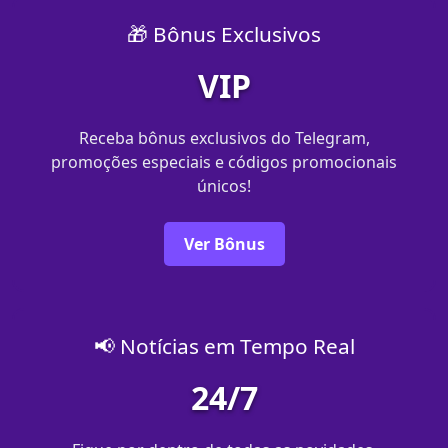
🎁 Bônus Exclusivos
VIP
Receba bônus exclusivos do Telegram,
promoções especiais e códigos promocionais
únicos!
Ver Bônus
📢 Notícias em Tempo Real
24/7