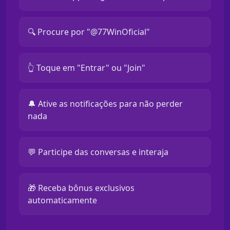
🔍 Procure por "@77WinOficial"
👆 Toque em "Entrar" ou "Join"
🔔 Ative as notificações para não perder
nada
💬 Participe das conversas e interaja
🎁 Receba bônus exclusivos
automaticamente