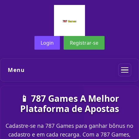
Login
Registrar-se
Menu
📱 787 Games A Melhor
Plataforma de Apostas
Cadastre-se na 787 Games para ganhar bônus no
cadastro e em cada recarga. Com a 787 Games,