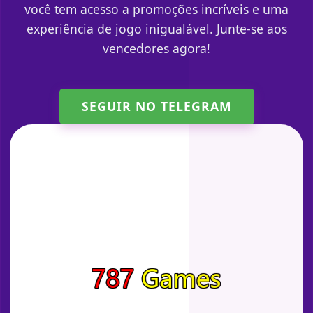
você tem acesso a promoções incríveis e uma
experiência de jogo inigualável. Junte-se aos
vencedores agora!
SEGUIR NO TELEGRAM