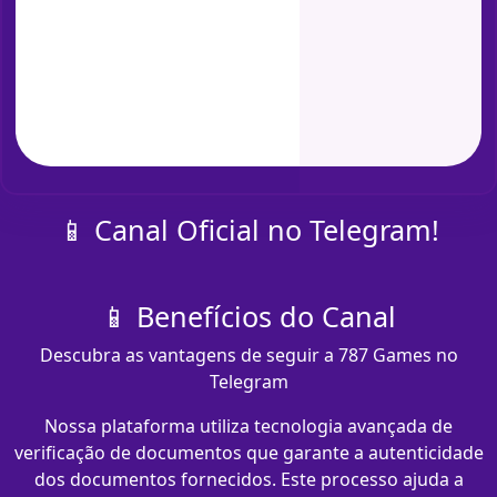
📱 Canal Oficial no Telegram!
📱 Benefícios do Canal
Descubra as vantagens de seguir a 787 Games no
Telegram
Nossa plataforma utiliza tecnologia avançada de
verificação de documentos que garante a autenticidade
dos documentos fornecidos. Este processo ajuda a