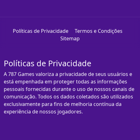
Políticas de Privacidade
Termos e Condições
Sitemap
Políticas de Privacidade
A 787 Games valoriza a privacidade de seus usuários e
está empenhada em proteger todas as informações
pessoais fornecidas durante o uso de nossos canais de
comunicação. Todos os dados coletados são utilizados
exclusivamente para fins de melhoria contínua da
experiência de nossos jogadores.