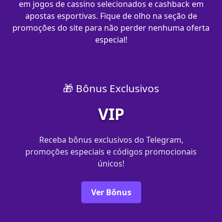
em jogos de cassino selecionados e cashback em
apostas esportivas. Fique de olho na seção de
promoções do site para não perder nenhuma oferta
especial!
🎁 Bônus Exclusivos
VIP
Receba bônus exclusivos do Telegram,
promoções especiais e códigos promocionais
únicos!
Ver Bônus