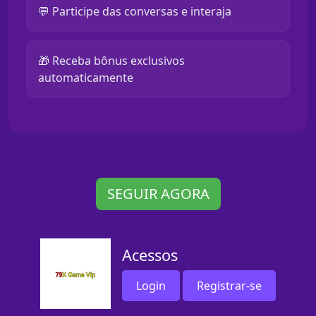
💬 Participe das conversas e interaja
🎁 Receba bônus exclusivos
automaticamente
SEGUIR AGORA
Acessos
Login
Registrar-se