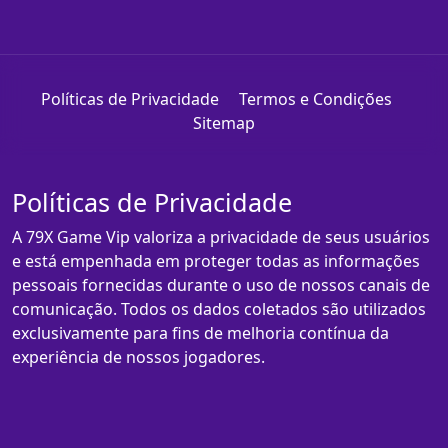
Políticas de Privacidade
Termos e Condições
Sitemap
Políticas de Privacidade
A 79X Game Vip valoriza a privacidade de seus usuários
e está empenhada em proteger todas as informações
pessoais fornecidas durante o uso de nossos canais de
comunicação. Todos os dados coletados são utilizados
exclusivamente para fins de melhoria contínua da
experiência de nossos jogadores.