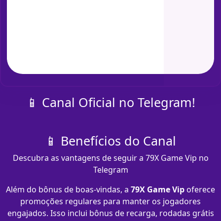
📱 Canal Oficial no Telegram!
📱 Benefícios do Canal
Descubra as vantagens de seguir a 79X Game Vip no
Telegram
Além do bônus de boas-vindas, a
79X Game Vip
oferece
promoções regulares para manter os jogadores
engajados. Isso inclui bônus de recarga, rodadas grátis