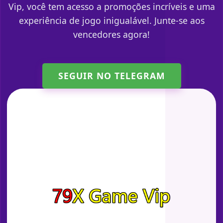
Vip, você tem acesso a promoções incríveis e uma
experiência de jogo inigualável. Junte-se aos
vencedores agora!
SEGUIR NO TELEGRAM