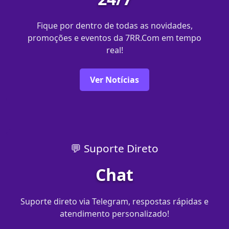
Fique por dentro de todas as novidades,
promoções e eventos da 7RR.Com em tempo
real!
Ver Notícias
💬 Suporte Direto
Chat
Suporte direto via Telegram, respostas rápidas e
atendimento personalizado!