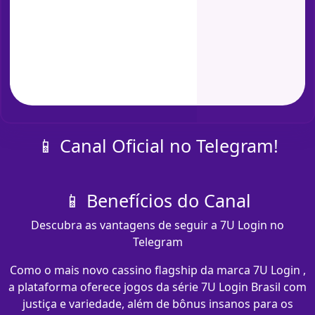
📱 Canal Oficial no Telegram!
📱 Benefícios do Canal
Descubra as vantagens de seguir a 7U Login no
Telegram
Como o mais novo cassino flagship da marca 7U Login ,
a plataforma oferece jogos da série 7U Login Brasil com
justiça e variedade, além de bônus insanos para os