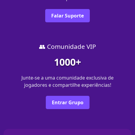
Falar Suporte
👥 Comunidade VIP
1000+
Junte-se a uma comunidade exclusiva de
jogadores e compartilhe experiências!
Entrar Grupo