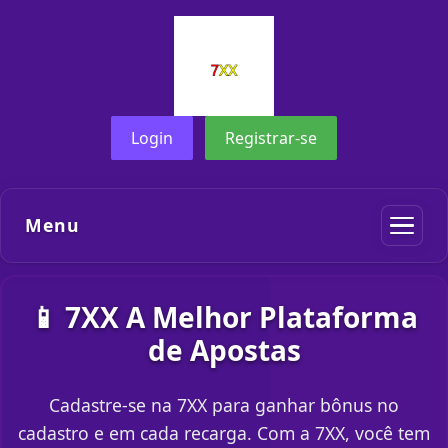
Login
Registrar-se
Menu
📱 7XX A Melhor Plataforma
de Apostas
Cadastre-se na 7XX para ganhar bônus no
cadastro e em cada recarga. Com a 7XX, você tem