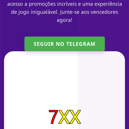
acesso a promoções incríveis e uma experiência
de jogo inigualável. Junte-se aos vencedores
agora!
SEGUIR NO TELEGRAM