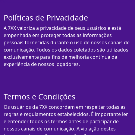
Políticas de Privacidade
A 7XX valoriza a privacidade de seus usuários e está
empenhada em proteger todas as informações
pessoais fornecidas durante o uso de nossos canais de
comunicação. Todos os dados coletados são utilizados
exclusivamente para fins de melhoria contínua da
experiência de nossos jogadores.
Termos e Condições
Os usuários da 7XX concordam em respeitar todas as
regras e regulamentos estabelecidos. É importante ler
e entender todos os termos antes de participar de
nossos canais de comunicação. A violação destes