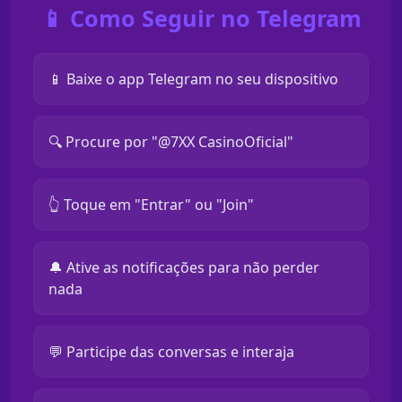
📱 Como Seguir no Telegram
📱 Baixe o app Telegram no seu dispositivo
🔍 Procure por "@7XX CasinoOficial"
👆 Toque em "Entrar" ou "Join"
🔔 Ative as notificações para não perder
nada
💬 Participe das conversas e interaja