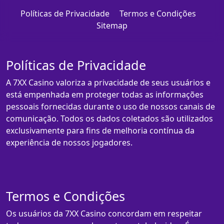
Políticas de Privacidade
Termos e Condições
Sitemap
Políticas de Privacidade
A 7XX Casino valoriza a privacidade de seus usuários e
está empenhada em proteger todas as informações
pessoais fornecidas durante o uso de nossos canais de
comunicação. Todos os dados coletados são utilizados
exclusivamente para fins de melhoria contínua da
experiência de nossos jogadores.
Termos e Condições
Os usuários da 7XX Casino concordam em respeitar