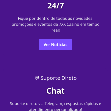
24/7
Fique por dentro de todas as novidades,
promoções e eventos da 7XX Casino em tempo
real!
Ver Notícias
💬 Suporte Direto
Chat
Suporte direto via Telegram, respostas rápidas e
atendimento personalizado!