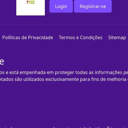
Login
Registrar-se
Políticas de Privacidade
Termos e Condições
Sitemap
de
rios e está empenhada em proteger todas as informações p
tados são utilizados exclusivamente para fins de melhoria