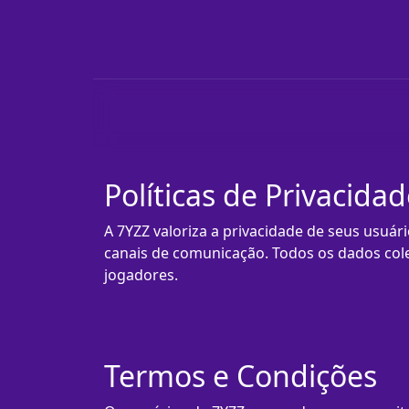
Políticas de Privacida
A 7YZZ valoriza a privacidade de seus usuá
canais de comunicação. Todos os dados cole
jogadores.
Termos e Condições