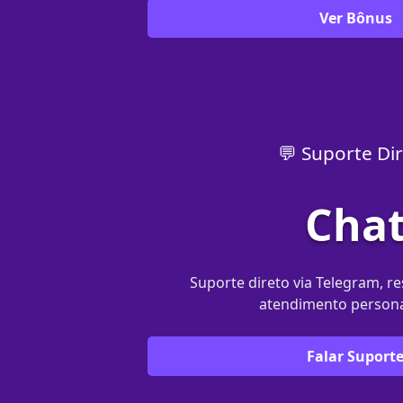
Ver Bônus
💬 Suporte Di
Cha
Suporte direto via Telegram, r
atendimento persona
Falar Suport