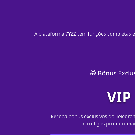
A plataforma 7YZZ tem funções completas e 
🎁 Bônus Exclu
VIP
Receba bônus exclusivos do Telegra
e códigos promocionai