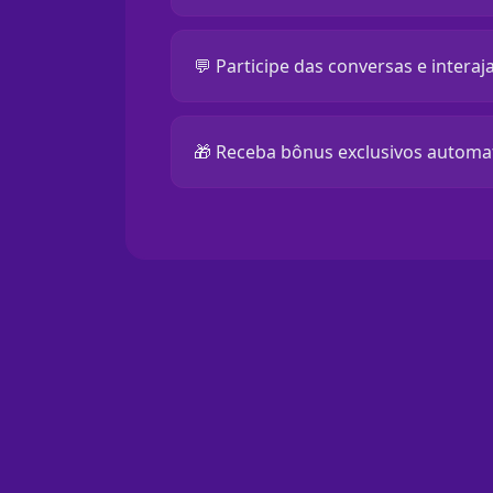
💬 Participe das conversas e interaj
🎁 Receba bônus exclusivos autom