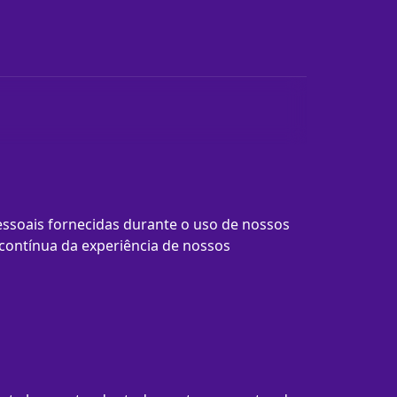
essoais fornecidas durante o uso de nossos
 contínua da experiência de nossos