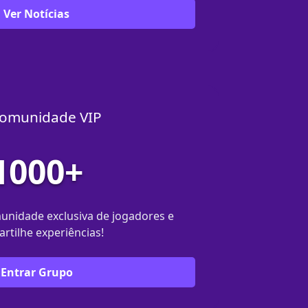
Ver Notícias
Comunidade VIP
1000+
unidade exclusiva de jogadores e
rtilhe experiências!
Entrar Grupo