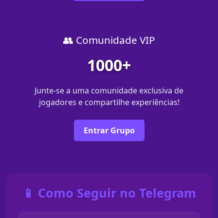
👥 Comunidade VIP
1000+
Junte-se a uma comunidade exclusiva de
jogadores e compartilhe experiências!
Entrar Grupo
📱 Como Seguir no Telegram