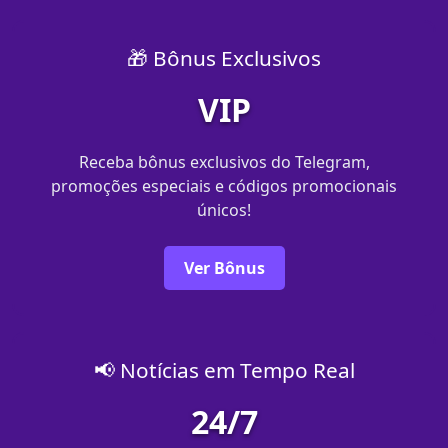
🎁 Bônus Exclusivos
VIP
Receba bônus exclusivos do Telegram,
promoções especiais e códigos promocionais
únicos!
Ver Bônus
📢 Notícias em Tempo Real
24/7