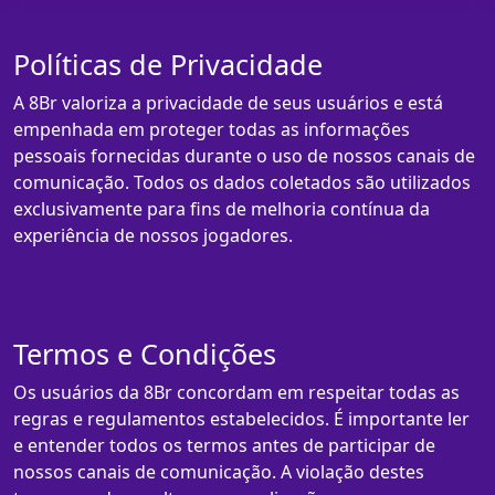
Políticas de Privacidade
A 8Br valoriza a privacidade de seus usuários e está
empenhada em proteger todas as informações
pessoais fornecidas durante o uso de nossos canais de
comunicação. Todos os dados coletados são utilizados
exclusivamente para fins de melhoria contínua da
experiência de nossos jogadores.
Termos e Condições
Os usuários da 8Br concordam em respeitar todas as
regras e regulamentos estabelecidos. É importante ler
e entender todos os termos antes de participar de
nossos canais de comunicação. A violação destes