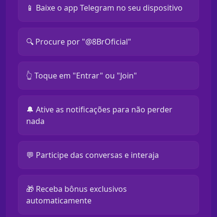
📱 Baixe o app Telegram no seu dispositivo
🔍 Procure por "@8BrOficial"
👆 Toque em "Entrar" ou "Join"
🔔 Ative as notificações para não perder
nada
💬 Participe das conversas e interaja
🎁 Receba bônus exclusivos
automaticamente