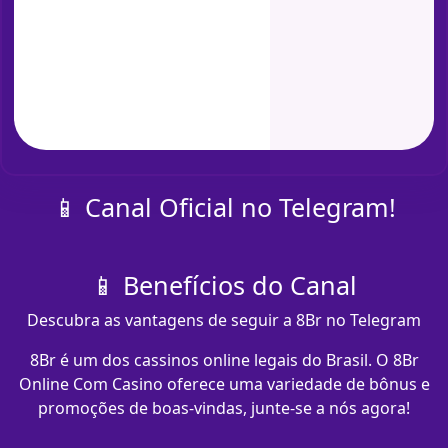
📱 Canal Oficial no Telegram!
📱 Benefícios do Canal
Descubra as vantagens de seguir a 8Br no Telegram
8Br é um dos cassinos online legais do Brasil. O 8Br
Online Com Casino oferece uma variedade de bônus e
promoções de boas-vindas, junte-se a nós agora!