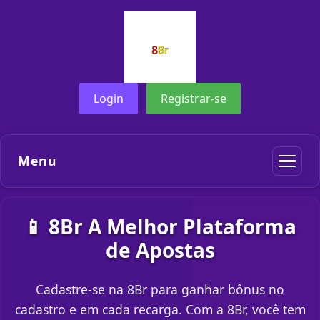
Login
Registrar-se
Menu
📱 8Br A Melhor Plataforma
de Apostas
Cadastre-se na 8Br para ganhar bônus no
cadastro e em cada recarga. Com a 8Br, você tem