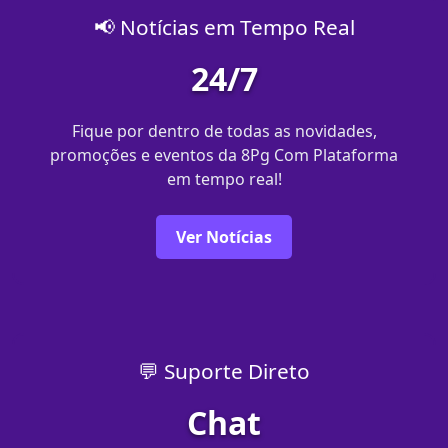
📢 Notícias em Tempo Real
24/7
Fique por dentro de todas as novidades,
promoções e eventos da 8Pg Com Plataforma
em tempo real!
Ver Notícias
💬 Suporte Direto
Chat