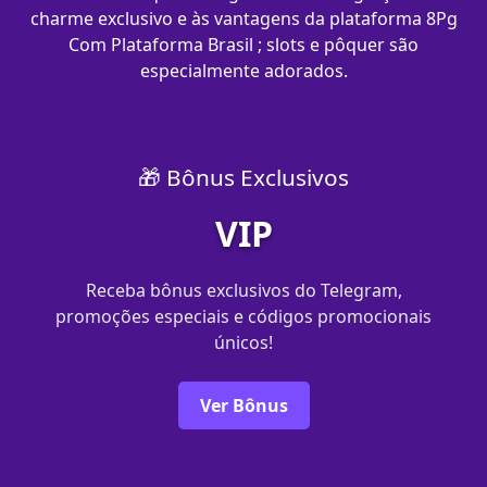
charme exclusivo e às vantagens da plataforma 8Pg
Com Plataforma Brasil ; slots e pôquer são
especialmente adorados.
🎁 Bônus Exclusivos
VIP
Receba bônus exclusivos do Telegram,
promoções especiais e códigos promocionais
únicos!
Ver Bônus