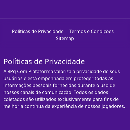
Políticas de Privacidade
Termos e Condições
Sitemap
Políticas de Privacidade
A 8Pg Com Plataforma valoriza a privacidade de seus
usuários e está empenhada em proteger todas as
informações pessoais fornecidas durante o uso de
nossos canais de comunicação. Todos os dados
coletados são utilizados exclusivamente para fins de
melhoria contínua da experiência de nossos jogadores.